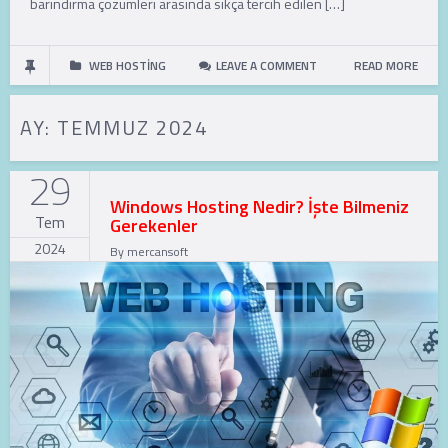
barındırma çözümleri arasında sıkça tercih edilen […]
WEB HOSTING
LEAVE A COMMENT
READ MORE
AY:
TEMMUZ 2024
29
Windows Hosting Nedir? İşte Bilmeniz
Tem
Gerekenler
2024
By
mercansoft