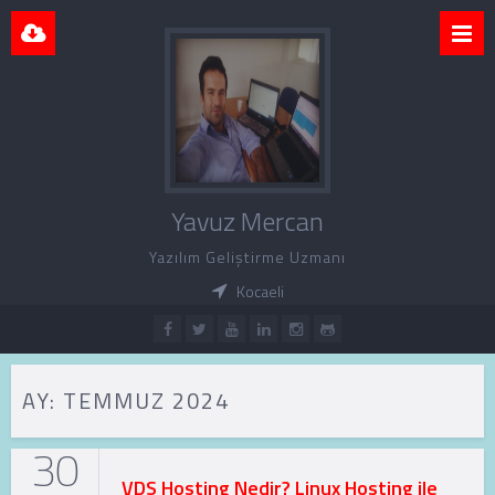
Yavuz Mercan
Yazılım Geliştirme Uzmanı
Kocaeli
AY:
TEMMUZ 2024
30
VDS Hosting Nedir? Linux Hosting ile