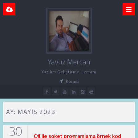
Yavuz Mercan
Yazılım Geliştirme Uzmanı
Kocaeli
AY:
MAYIS 2023
30
C# ile soket programlama örnek kod