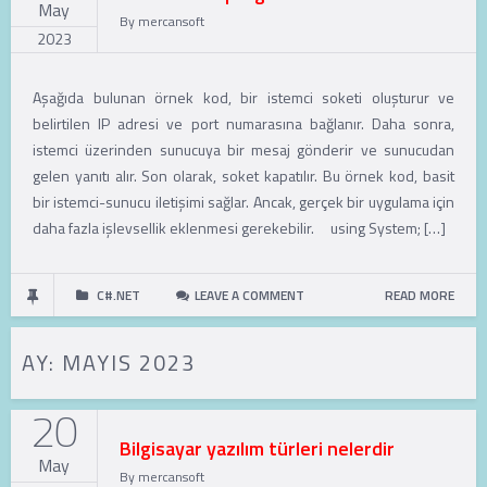
May
By
mercansoft
2023
Aşağıda bulunan örnek kod, bir istemci soketi oluşturur ve
belirtilen IP adresi ve port numarasına bağlanır. Daha sonra,
istemci üzerinden sunucuya bir mesaj gönderir ve sunucudan
gelen yanıtı alır. Son olarak, soket kapatılır. Bu örnek kod, basit
bir istemci-sunucu iletişimi sağlar. Ancak, gerçek bir uygulama için
daha fazla işlevsellik eklenmesi gerekebilir. using System; […]
C#.NET
LEAVE A COMMENT
READ MORE
AY:
MAYIS 2023
20
Bilgisayar yazılım türleri nelerdir
May
By
mercansoft