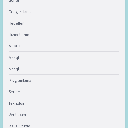
Genel
Google Harita
Hedeflerim
Hizmetlerim
ML.NET
Mssql
Mssql
Programlama
Server
Teknoloji
Veritabanı
Visual Studio