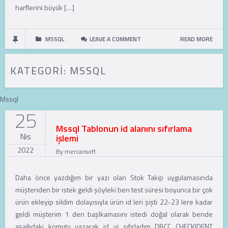
harflerini büyük […]
MSSQL
LEAVE A COMMENT
READ MORE
KATEGORI:
MSSQL
Mssql
25
Mssql Tablonun id alanını sıfırlama
Nis
işlemi
2022
By
mercansoft
Daha önce yazdığım bir yazı olan Stok Takip uygulamasında
müşteriden bir istek geldi şöyleki ben test süresi boyunca bir çok
ürün ekleyip sildim dolayısıyla ürün id leri şişti 22-23 lere kadar
geldi müşterim 1 den başlkamasını istedi doğal olarak bende
aşağıdaki komutu yazarak id yi sıfırladım DBCC CHECKIDENT