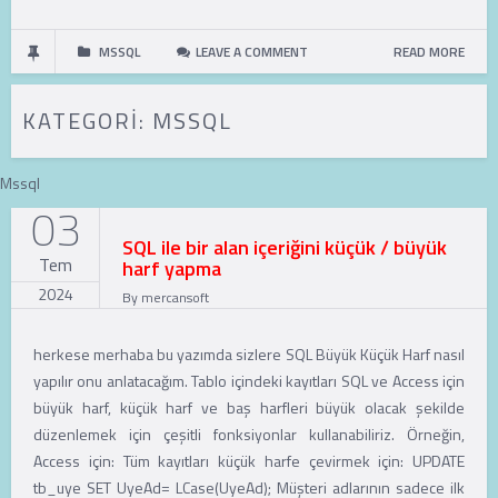
MSSQL
LEAVE A COMMENT
READ MORE
KATEGORI:
MSSQL
Mssql
03
SQL ile bir alan içeriğini küçük / büyük
Tem
harf yapma
2024
By
mercansoft
herkese merhaba bu yazımda sizlere SQL Büyük Küçük Harf nasıl
yapılır onu anlatacağım. Tablo içindeki kayıtları SQL ve Access için
büyük harf, küçük harf ve baş harfleri büyük olacak şekilde
düzenlemek için çeşitli fonksiyonlar kullanabiliriz. Örneğin,
Access için: Tüm kayıtları küçük harfe çevirmek için: UPDATE
tb_uye SET UyeAd= LCase(UyeAd); Müşteri adlarının sadece ilk