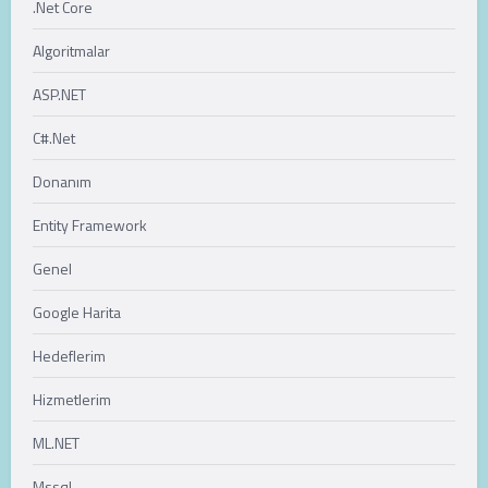
.Net Core
Algoritmalar
ASP.NET
C#.Net
Donanım
Entity Framework
Genel
Google Harita
Hedeflerim
Hizmetlerim
ML.NET
Mssql