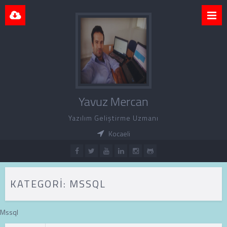
Yavuz Mercan
Yazılım Geliştirme Uzmanı
Kocaeli
KATEGORI:
MSSQL
Mssql