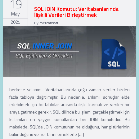
19
SQL JOIN Komutu: Veritabanlarında
May
İlişkili Verileri Birleştirmek
2025
By
mercansoft
herkese selamm.. Veritabanlarında çoğu zaman veriler birden
fazla tabloya dağıtılmıştır. Bu nedenle, anlamlı sonuçlar elde
edebilmek için bu tablolar arasında ilişki kurmak ve verileri bir
araya getirmek gerekir. SQL dilinde bu işlemi gerçekleştirmek için
kullanılan en yaygın komutlardan biri JOIN komutudur. Bu
makalede, SQL’de JOIN komutunun ne olduğunu, hangi türlerinin
bulunduğunu ve her birini örneklerle […]