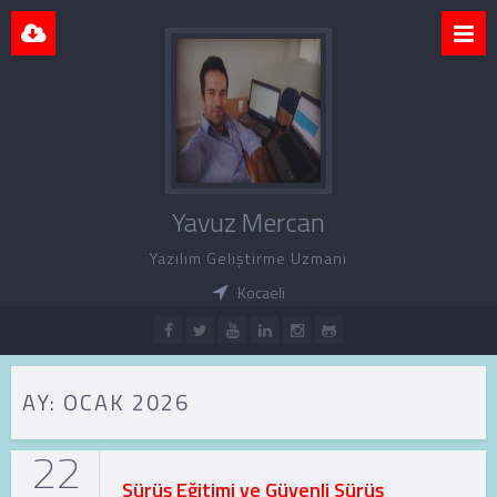
Yavuz Mercan
Yazılım Geliştirme Uzmanı
Kocaeli
AY:
OCAK 2026
22
Sürüş Eğitimi ve Güvenli Sürüş