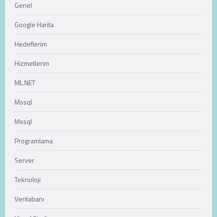
Genel
Google Harita
Hedeflerim
Hizmetlerim
ML.NET
Mssql
Mssql
Programlama
Server
Teknoloji
Veritabanı