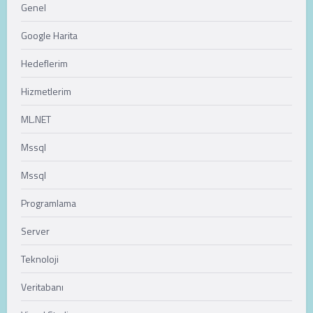
Genel
Google Harita
Hedeflerim
Hizmetlerim
ML.NET
Mssql
Mssql
Programlama
Server
Teknoloji
Veritabanı