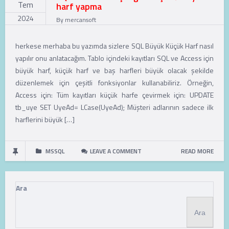
Tem
harf yapma
2024
By
mercansoft
herkese merhaba bu yazımda sizlere SQL Büyük Küçük Harf nasıl
yapılır onu anlatacağım. Tablo içindeki kayıtları SQL ve Access için
büyük harf, küçük harf ve baş harfleri büyük olacak şekilde
düzenlemek için çeşitli fonksiyonlar kullanabiliriz. Örneğin,
Access için: Tüm kayıtları küçük harfe çevirmek için: UPDATE
tb_uye SET UyeAd= LCase(UyeAd); Müşteri adlarının sadece ilk
harflerini büyük […]
MSSQL
LEAVE A COMMENT
READ MORE
Ara
Ara