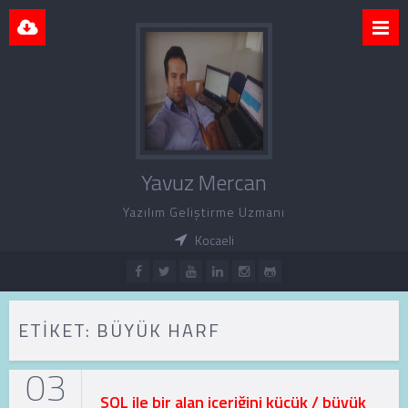
Yavuz Mercan
Yazılım Geliştirme Uzmanı
Kocaeli
ETIKET:
BÜYÜK HARF
03
SQL ile bir alan içeriğini küçük / büyük