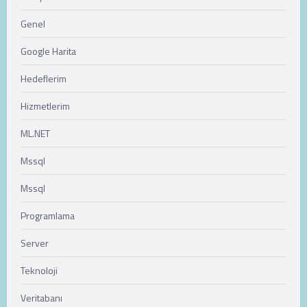
Genel
Google Harita
Hedeflerim
Hizmetlerim
ML.NET
Mssql
Mssql
Programlama
Server
Teknoloji
Veritabanı