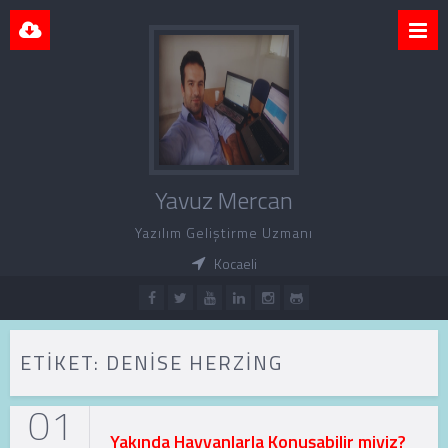
Yavuz Mercan
Yazılım Geliştirme Uzmanı
Kocaeli
ETIKET:
DENISE HERZING
01
Yakında Hayvanlarla Konuşabilir miyiz?