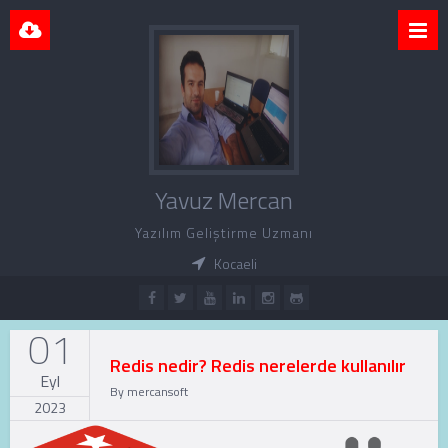
Yavuz Mercan
Yazılım Geliştirme Uzmanı
Kocaeli
01
Redis nedir? Redis nerelerde kullanılır
Eyl
By
mercansoft
2023