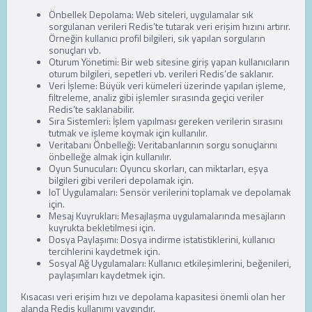
Önbellek Depolama: Web siteleri, uygulamalar sık
sorgulanan verileri Redis’te tutarak veri erişim hızını artırır.
Örneğin kullanıcı profil bilgileri, sık yapılan sorguların
sonuçları vb.
Oturum Yönetimi: Bir web sitesine giriş yapan kullanıcıların
oturum bilgileri, sepetleri vb. verileri Redis’de saklanır.
Veri İşleme: Büyük veri kümeleri üzerinde yapılan işleme,
filtreleme, analiz gibi işlemler sırasında geçici veriler
Redis’te saklanabilir.
Sıra Sistemleri: İşlem yapılması gereken verilerin sırasını
tutmak ve işleme koymak için kullanılır.
Veritabanı Önbelleği: Veritabanlarının sorgu sonuçlarını
önbelleğe almak için kullanılır.
Oyun Sunucuları: Oyuncu skorları, can miktarları, eşya
bilgileri gibi verileri depolamak için.
IoT Uygulamaları: Sensör verilerini toplamak ve depolamak
için.
Mesaj Kuyrukları: Mesajlaşma uygulamalarında mesajların
kuyrukta bekletilmesi için.
Dosya Paylaşımı: Dosya indirme istatistiklerini, kullanıcı
tercihlerini kaydetmek için.
Sosyal Ağ Uygulamaları: Kullanıcı etkileşimlerini, beğenileri,
paylaşımları kaydetmek için.
Kısacası veri erişim hızı ve depolama kapasitesi önemli olan her
alanda Redis kullanımı yaygındır.