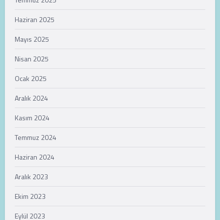
Haziran 2025
Mayıs 2025
Nisan 2025
Ocak 2025
Aralık 2024
Kasım 2024
Temmuz 2024
Haziran 2024
Aralık 2023
Ekim 2023
Eylül 2023