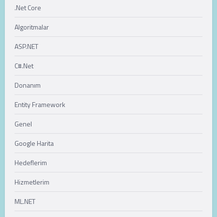
.Net Core
Algoritmalar
ASP.NET
C#.Net
Donanım
Entity Framework
Genel
Google Harita
Hedeflerim
Hizmetlerim
ML.NET