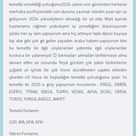
temettü emekliliği yolcuğumu2024 yılının son gününden herkese
merhaba porföyümdeki son durumu yazmak istedim şuan için iyi
gidiyorum 2024 yükselişlerin olmadığı bir yıl oldu Mart ayında
başlamama rağmen psikolojimi iyi yönettiğimi düşünüyorum
çünkü her ay alım yapıyorum ama hiç artmıyor tıpkı dipsiz kuyuya
taş atar gibi çok git geller yaşadım acaba hatamı yapıyorum tüm
bu temettü ile ilgili söylenenler yatırımla ilgili söylenenler
koskoca bir yalanmıydı 🙂 bıkmadan yılmadan biriktirmeye alma
devam ettim ve sonunda Yeşili gördüm çok şükür birikimlerim
çoğaldı yıl içinde bir çok hisse düzeltmeleri yaptım ekledim
çıkartım 40 hisse ile başladığım temettü yolculuğuma şuan 14
temettü ile 2025 e giriş yapıyorum hisselerim ; EREGL, ISMEN,
EGPRO, TTRAK, ENJSA, TUPRS, VESBE, AKSA, DOAS, CIMSA,
TOASO, YUNSA, BASGZ, ANHYT
Temetü fonlarım ;
GSP, AYA, KPA, KPH
Yatırım Fonlarım;