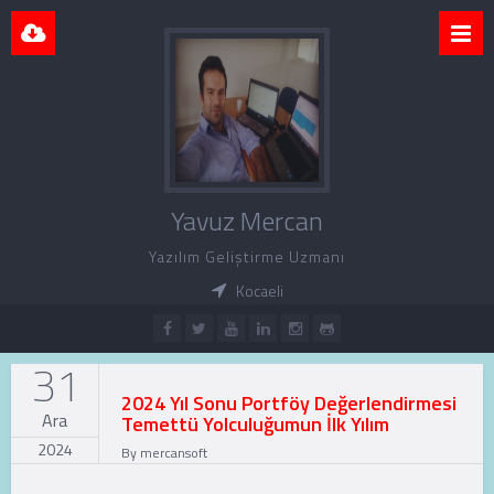
Yavuz Mercan
Yazılım Geliştirme Uzmanı
Kocaeli
31
2024 Yıl Sonu Portföy Değerlendirmesi
Ara
Temettü Yolculuğumun İlk Yılım
2024
By
mercansoft