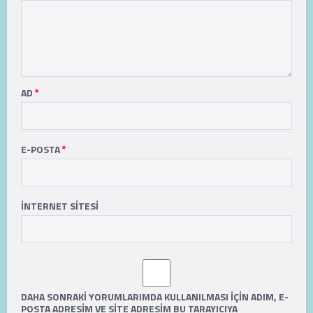
AD
*
E-POSTA
*
İNTERNET SITESI
DAHA SONRAKI YORUMLARIMDA KULLANILMASI IÇIN ADIM, E-
POSTA ADRESIM VE SITE ADRESIM BU TARAYICIYA