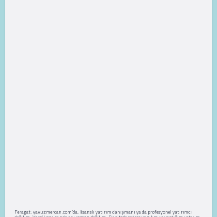
Feragat: yavuzmercan.com’da, lisanslı yatırım danışmanı ya da profesyonel yatırımcı