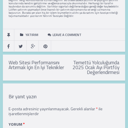
değilim. Vergi konusunda da uzman değilim. Bu sitede sadece yazılım ve yaptığım yatırım
konularında kendini geliştirme ve eğlence amacıyla okunmalıdır. Herhangi bir tarafın
kaybından da sorumlu değilim. Varlıklar sigortalı değillerse doğası gereği değer kaybedebilir.
Lütfen yatırım yapmadan önce lisanslı bir yatırım danışmanına ve vergi uzmanına
başvurun. Burada yer alan hiç bir işlem kıymetlerin alımı ya da satımı için tavsiye niteliği
taşımamaktadır. yazılarım Yatırım Tavsiyesi Değildir.
YATIRIM
LEAVE A COMMENT
Yazı
Web Sitesi Performansını
Temettü Yolculuğumda
gezinmesi
Artırmak İçin En İyi Teknikler
2025 Ocak Ayı Portföy
Değerlendirmesi
Bir yanıt yazın
E-posta adresiniz yayınlanmayacak.
Gerekli alanlar
*
ile
işaretlenmişlerdir
YORUM
*